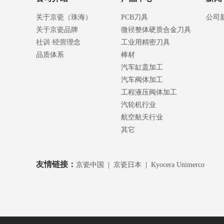
关于京瓷（珠海）
PCB刀具
公司
关于京瓷品牌
微径整体硬质合金刀具
社训·经营理念
工业用精密刀具
品质体系
棒材
汽车缸盖加工
汽车阀体加工
工程液压阀体加工
汽轮机行业
航空航天行业
其它
友情链接：
京瓷中国
|
京瓷日本
|
Kyocera Unimerco