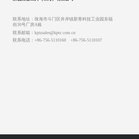
联系地址：珠海市斗门区井岸镇新青科技工业园东福
街30号厂房A栋
联系邮箱：
kptzsales@kptz.com.cn
联系电话：+86-756-5110160 +86-756-5110107