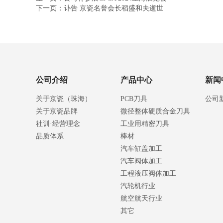
下一页：
讣告 京瓷名誉会长稻盛和夫逝世
公司介绍
产品中心
新闻
关于京瓷（珠海）
PCB刀具
公司
关于京瓷品牌
微径整体硬质合金刀具
社训·经营理念
工业用精密刀具
品质体系
棒材
汽车缸盖加工
汽车阀体加工
工程液压阀体加工
汽轮机行业
航空航天行业
其它